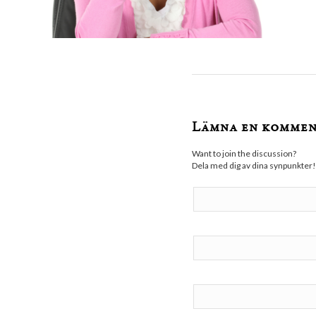
Lämna en komme
Want to join the discussion?
Dela med dig av dina synpunkter!