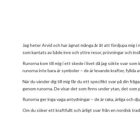
Jag heter Arvid och har ägnat många år åt att fördjupa mig i 
som kantats av både inre och yttre resor, prövningar och insi
Runorna kom till mig i ett skede i livet då jag sökte svar so
runorna inte bara är symboler – de är levande krafter, fyllda 
När du vänder dig till mig får du ett specifikt svar på din f
genom runorna. De visar det som finns under ytan, det som på
Runorna ger inga vaga antydningar – de är raka, ärliga och djup
Om du söker ett kraftfullt och ärligt svar från en nordisk trad