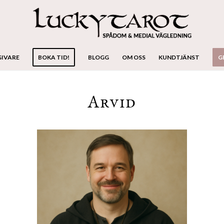
GIVARE
BOKA TID!
BLOGG
OM OSS
KUNDTJÄNST
G
Arvid