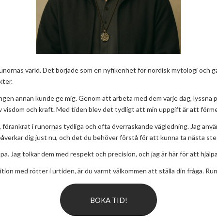
runornas värld. Det började som en nyfikenhet för nordisk mytologi och ga
kter.
m ingen annan kunde ge mig. Genom att arbeta med dem varje dag, lyssna på
av visdom och kraft. Med tiden blev det tydligt att min uppgift är att förm
råga, förankrat i runornas tydliga och ofta överraskande vägledning. Jag a
verkar dig just nu, och det du behöver förstå för att kunna ta nästa ste
a. Jag tolkar dem med respekt och precision, och jag är här för att hjälpa d
ition med rötter i urtiden, är du varmt välkommen att ställa din fråga. Runo
BOKA TID!