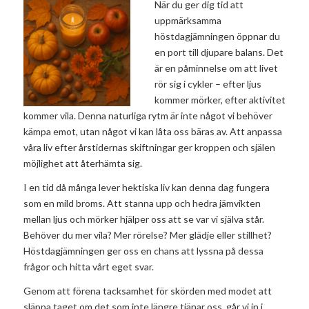
När du ger dig tid att
uppmärksamma
höstdagjämningen öppnar du
en port till djupare balans. Det
är en påminnelse om att livet
rör sig i cykler – efter ljus
kommer mörker, efter aktivitet
kommer vila. Denna naturliga rytm är inte något vi behöver
kämpa emot, utan något vi kan låta oss bäras av. Att anpassa
våra liv efter årstidernas skiftningar ger kroppen och själen
möjlighet att återhämta sig.
I en tid då många lever hektiska liv kan denna dag fungera
som en mild broms. Att stanna upp och hedra jämvikten
mellan ljus och mörker hjälper oss att se var vi själva står.
Behöver du mer vila? Mer rörelse? Mer glädje eller stillhet?
Höstdagjämningen ger oss en chans att lyssna på dessa
frågor och hitta vårt eget svar.
Genom att förena tacksamhet för skörden med modet att
släppa taget om det som inte längre tjänar oss, går vi in i