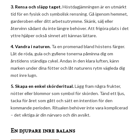
3. Rensa och släpp taget.
Höstdagjämningen är en utmärkt
tid för en fysisk och symbolisk rensning. Gå igenom hemmet,
garderoben eller ditt arbetsutrymme. Skänk, sälj eller
återvinn sådant du inte längre behöver. Att frigöra plats i det
yttre hjälper också sinnet att kännas lättare.
4. Vandra i naturen.
Ta en promenad bland höstens färger.
Låt de röda, gula och gyllene tonerna påminna dig om
årstidens ständiga cykel. Andas in den klara luften, känn
marken under dina fötter och låt naturens rytm vägleda dig
mot inre lugn.
5. Skapa en enkel skörderitual.
Lägg fram några frukter,
nötter eller blommor som symbol för skörden. Tänd ett ljus,
tacka för året som gått och sätt en intention för den
kommande perioden. Ritualen behöver inte vara komplicerad
– det viktiga är din närvaro och din avsikt.
En djupare inre balans