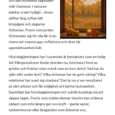
och den kosmiska vågskålen
står i harmoni. I naturen
märker vi det tydligt – löven
skiftar färg, luften blir
krispigare och dagarna
förkortas. Precis som jorden
förbereder sig för vila får vi en
chans att stanna upp, reflektera och rikta vår
uppmärksamhet inåt.
Höstdagjämningen har i tusentals år betraktats som en helig
tid. Många kulturer firade skörden nu, inte bara i form av
grödor och frukter utan också som en inre skörd. Vad har du
själv sått under året? Vilka drömmar har du gett näring? Vilka
relationer har vuxit sig starkare? Det är nu vi ser resultatet
av vårt arbete och får möjlighet att känna tacksamhet.
Samtidigt bär höstdagjämningen ett subtilt budskap om att
släppa taget. Precis som träden lämnar sina löv kan vi lämna
sådant som inte längre ger oss kraft – gamla vanor,
tankemönster eller åtaganden som dränerar oss.