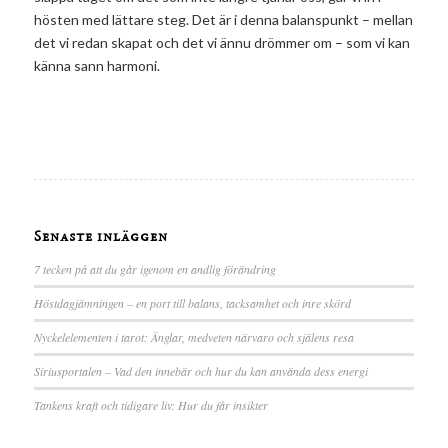
hösten med lättare steg. Det är i denna balanspunkt – mellan
det vi redan skapat och det vi ännu drömmer om – som vi kan
känna sann harmoni.
Senaste inläggen
7 tecken på att du går igenom en andlig förändring
Höstdagjämningen – en port till balans, tacksamhet och inre skörd
Nyckelelementen i tarot: Änglar, medveten närvaro och själens resa
Siriusportalen – Vad den innebär och hur du kan använda dess energi
Tankens kraft och tidigare liv: Hur du får insikter