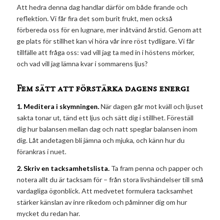
Att hedra denna dag handlar därför om både firande och
reflektion. Vi får fira det som burit frukt, men också
förbereda oss för en lugnare, mer inåtvänd årstid. Genom att
ge plats för stillhet kan vi höra vår inre röst tydligare. Vi får
tillfälle att fråga oss: vad vill jag ta med in i höstens mörker,
och vad vill jag lämna kvar i sommarens ljus?
Fem sätt att förstärka dagens energi
1. Meditera i skymningen.
När dagen går mot kväll och ljuset
sakta tonar ut, tänd ett ljus och sätt dig i stillhet. Föreställ
dig hur balansen mellan dag och natt speglar balansen inom
dig. Låt andetagen bli jämna och mjuka, och känn hur du
förankras i nuet.
2. Skriv en tacksamhetslista.
Ta fram penna och papper och
notera allt du är tacksam för – från stora livshändelser till små
vardagliga ögonblick. Att medvetet formulera tacksamhet
stärker känslan av inre rikedom och påminner dig om hur
mycket du redan har.