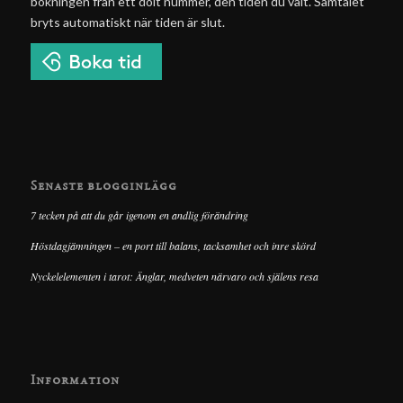
bokningen från ett dolt nummer, den tiden du valt. Samtalet
bryts automatiskt när tiden är slut.
Senaste blogginlägg
7 tecken på att du går igenom en andlig förändring
Höstdagjämningen – en port till balans, tacksamhet och inre skörd
Nyckelelementen i tarot: Änglar, medveten närvaro och själens resa
Information