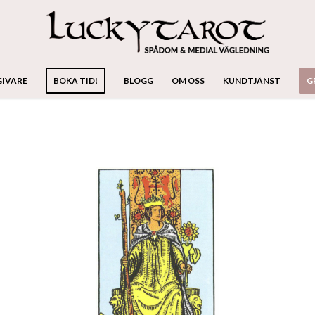
GIVARE
BOKA TID!
BLOGG
OM OSS
KUNDTJÄNST
G