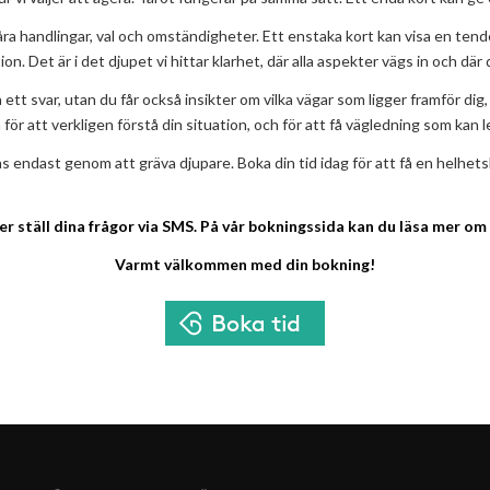
 våra handlingar, val och omständigheter. Ett enstaka kort kan visa en ten
n. Det är i det djupet vi hittar klarhet, där alla aspekter vägs in och där
 ett svar, utan du får också insikter om vilka vägar som ligger framför di
för att verkligen förstå din situation, och för att få vägledning som kan 
ås endast genom att gräva djupare. Boka din tid idag för att få en helhets
er ställ dina frågor via SMS. På vår bokningssida kan du läsa mer om
Varmt välkommen med din bokning!