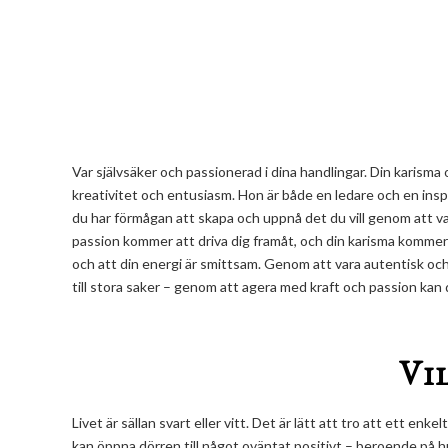
Var självsäker och passionerad i dina handlingar. Din karisma 
kreativitet och entusiasm. Hon är både en ledare och en ins
du har förmågan att skapa och uppnå det du vill genom att vara
passion kommer att driva dig framåt, och din karisma kommer a
och att din energi är smittsam. Genom att vara autentisk och 
till stora saker – genom att agera med kraft och passion kan 
Vi
Livet är sällan svart eller vitt. Det är lätt att tro att ett enk
kan öppna dörren till något oväntat positivt – beroende på hu