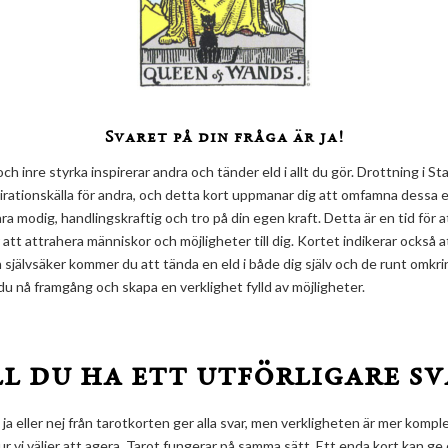
Svaret på din fråga är ja!
och inre styrka inspirerar andra och tänder eld i allt du gör. Drottning i 
pirationskälla för andra, och detta kort uppmanar dig att omfamna dessa 
 modig, handlingskraftig och tro på din egen kraft. Detta är en tid för at
tt attrahera människor och möjligheter till dig. Kortet indikerar också a
självsäker kommer du att tända en eld i både dig själv och de runt omkri
du nå framgång och skapa en verklighet fylld av möjligheter.
ll du ha ett utförligare sv
elt ja eller nej från tarotkorten ger alla svar, men verkligheten är mer komple
r vi väljer att agera. Tarot fungerar på samma sätt. Ett enda kort kan ge 