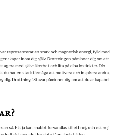
Stavar representerar en stark och magnetisk energi, fylld med
egenskaper inom dig själv. Drottningen påminner dig om att
t agera med självsäkerhet och lita på dina instinkter. Din
tt du har en stark förmåga att motivera och inspirera andra,
ng dig. Drottning i Stavar påminner dig om att du är kapabel
ar?
x än så. Ett ja kan snabbt förvandlas till ett nej, och ett nej
en ledtråd, men det kan inte fånga hela bilden.