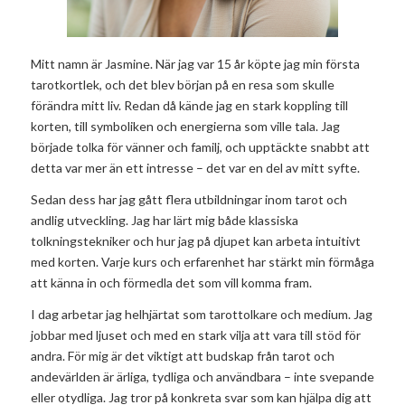
Mitt namn är Jasmine. När jag var 15 år köpte jag min första
tarotkortlek, och det blev början på en resa som skulle
förändra mitt liv. Redan då kände jag en stark koppling till
korten, till symboliken och energierna som ville tala. Jag
började tolka för vänner och familj, och upptäckte snabbt att
detta var mer än ett intresse – det var en del av mitt syfte.
Sedan dess har jag gått flera utbildningar inom tarot och
andlig utveckling. Jag har lärt mig både klassiska
tolkningstekniker och hur jag på djupet kan arbeta intuitivt
med korten. Varje kurs och erfarenhet har stärkt min förmåga
att känna in och förmedla det som vill komma fram.
I dag arbetar jag helhjärtat som tarottolkare och medium. Jag
jobbar med ljuset och med en stark vilja att vara till stöd för
andra. För mig är det viktigt att budskap från tarot och
andevärlden är ärliga, tydliga och användbara – inte svepande
eller otydliga. Jag tror på konkreta svar som kan hjälpa dig att