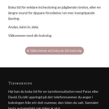
Boka tid för enklare incheckning av pågående rörelse, eller en
längre stund för djupare förståelse i en mer övergripande
läsning.
Andas, känn in, dela.
Välkommen med din bokning.
Välkommen att boka en tid med mig
Tidsbokning
Här kan du boka tid för en tarotkonsultation med Paras eller
David. Du blir uppringd på det telefonnummer du anger i
bokningen från ett dolt nummer, den tiden du valt. Samtalet
bryts automatiskt när tiden är slut.