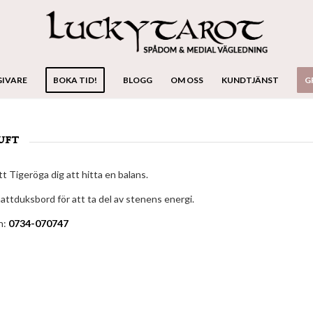
GIVARE
BOKA TID!
BLOGG
OM OSS
KUNDTJÄNST
G
uft
t Tigeröga dig att hitta en balans.
nattduksbord för att ta del av stenens energi.
h:
0734-070747