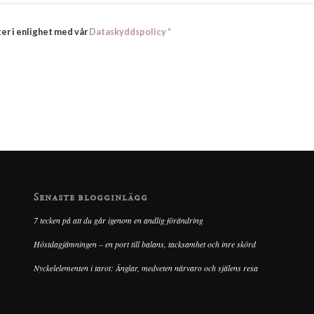
er i enlighet med vår
Dataskyddspolicy
*
Senaste blogginlägg
7 tecken på att du går igenom en andlig förändring
Höstdagjämningen – en port till balans, tacksamhet och inre skörd
Nyckelelementen i tarot: Änglar, medveten närvaro och själens resa