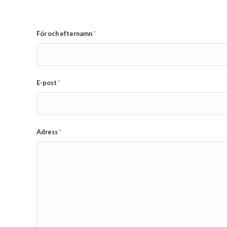
För och efternamn
*
E-post
*
Adress
*