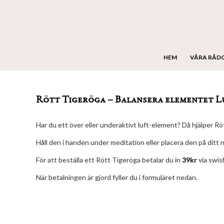
HEM
VÅRA RÅD
Rött Tigeröga – Balansera elementet L
Har du ett över eller underaktivt luft-element? Då hjälper Röt
Håll den i handen under meditation eller placera den på ditt 
För att beställa ett Rött Tigeröga betalar du in
39kr
via swis
När betalningen är gjord fyller du i formuläret nedan.