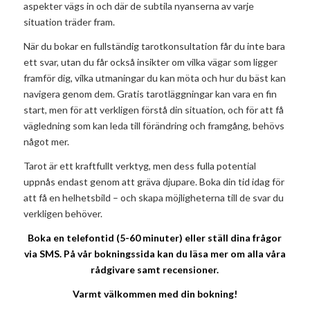
aspekter vägs in och där de subtila nyanserna av varje
situation träder fram.
När du bokar en fullständig tarotkonsultation får du inte bara
ett svar, utan du får också insikter om vilka vägar som ligger
framför dig, vilka utmaningar du kan möta och hur du bäst kan
navigera genom dem. Gratis tarotläggningar kan vara en fin
start, men för att verkligen förstå din situation, och för att få
vägledning som kan leda till förändring och framgång, behövs
något mer.
Tarot är ett kraftfullt verktyg, men dess fulla potential
uppnås endast genom att gräva djupare. Boka din tid idag för
att få en helhetsbild – och skapa möjligheterna till de svar du
verkligen behöver.
Boka en telefontid (5-60 minuter) eller ställ dina frågor
via SMS. På vår bokningssida kan du läsa mer om alla våra
rådgivare samt recensioner.
Varmt välkommen med din bokning!