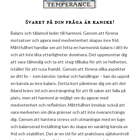
Svaret på din fråga är kanske!
Balans och tålamod leder till harmoni. Genom att förena
motsatser och agera med medvetenhet skapas inre frid.
Måttfullhet handlar om att hitta en harmonisk balans i ditt liv
och att inte låta ytterligheter dominera. Det uppmuntrar dig
att vara tålmodig och ta ett steg tillbaka för att se helheten,
istället för att rusa framåt. Genom att förena olika aspekter
av ditt liv – som känslor, tankar och handlingar – kan du uppnå
en känsla av inre balans. Detta kort påminner dig om att det
ibland krävs tid och ansträngning för att få saker att falla på
plats, men att harmoni är möjligt om du agerar med
medvetenhet och reflektion. Måttfullhet innebär också att
vara medveten om dina gränser och att inte överanstränga
dig. Genom att hantera stress och utmaningar med en lugn
och balanserad inställning kan du skapa en varaktig känsla av
frid och stabilitet. Det är en tid för att praktisera självkontroll