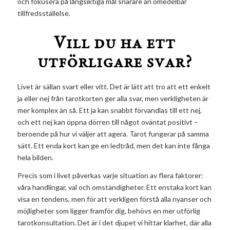
och fokusera på långsiktiga mål snarare än omedelbar
tillfredsställelse.
Vill du ha ett
utförligare svar?
Livet är sällan svart eller vitt. Det är lätt att tro att ett enkelt
ja eller nej från tarotkorten ger alla svar, men verkligheten är
mer komplex än så. Ett ja kan snabbt förvandlas till ett nej,
och ett nej kan öppna dörren till något oväntat positivt –
beroende på hur vi väljer att agera. Tarot fungerar på samma
sätt. Ett enda kort kan ge en ledtråd, men det kan inte fånga
hela bilden.
Precis som i livet påverkas varje situation av flera faktorer:
våra handlingar, val och omständigheter. Ett enstaka kort kan
visa en tendens, men för att verkligen förstå alla nyanser och
möjligheter som ligger framför dig, behövs en mer utförlig
tarotkonsultation. Det är i det djupet vi hittar klarhet, där alla