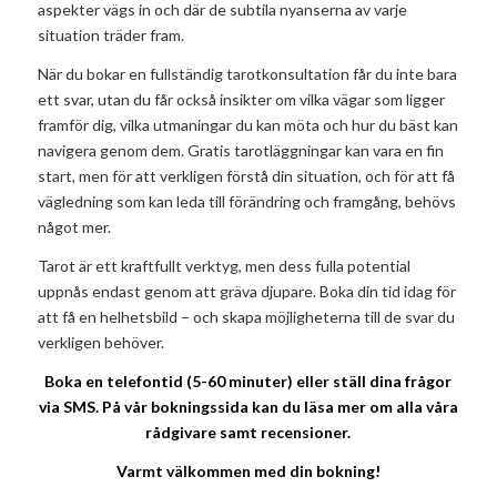
aspekter vägs in och där de subtila nyanserna av varje
situation träder fram.
När du bokar en fullständig tarotkonsultation får du inte bara
ett svar, utan du får också insikter om vilka vägar som ligger
framför dig, vilka utmaningar du kan möta och hur du bäst kan
navigera genom dem. Gratis tarotläggningar kan vara en fin
start, men för att verkligen förstå din situation, och för att få
vägledning som kan leda till förändring och framgång, behövs
något mer.
Tarot är ett kraftfullt verktyg, men dess fulla potential
uppnås endast genom att gräva djupare. Boka din tid idag för
att få en helhetsbild – och skapa möjligheterna till de svar du
verkligen behöver.
Boka en telefontid (5-60 minuter) eller ställ dina frågor
via SMS. På vår bokningssida kan du läsa mer om alla våra
rådgivare samt recensioner.
Varmt välkommen med din bokning!