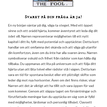
Svaret på din fråga är ja!
En ny början väntar på dig, våga ta steget. Med ett öppet
sinne och ett orädd hjärta, kommer äventyret att leda dig dit
ödet vill. Narren representerar möjligheten till ett nytt
kapitel i ditt liv, fyllt med potential och upptäckter. Detta kort
handlar om att omfamna det okända och att våga gå utanför
din komfortzon, även om du inte har alla svaren ännu. Narren
symboliserar oskuld och frihet från rädslor som kan hålla dig
tillbaka. Du uppmanas att lita på universum och att följa ditt
hjärta utan att låta tvivel eller rädslor stå i vägen. Detta kan
vara en tid för spontana beslut eller ett plötsligt skifte som
leder dig mot nya horisonter. Även om det finns risker, visar
Narren att det är viktigt att ha tillit och vara öppen för vad
som kommer. Genom att släppa taget om förväntningar och
förutfattade meningar kan du upptäcka en väg som är fylld
med möjligheter, lärdomar och personlig tillväxt. Oavsett