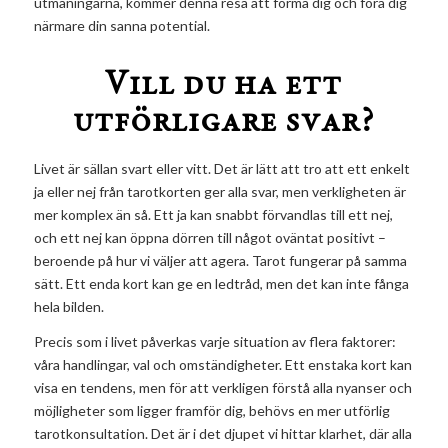
utmaningarna, kommer denna resa att forma dig och föra dig
närmare din sanna potential.
Vill du ha ett
utförligare svar?
Livet är sällan svart eller vitt. Det är lätt att tro att ett enkelt
ja eller nej från tarotkorten ger alla svar, men verkligheten är
mer komplex än så. Ett ja kan snabbt förvandlas till ett nej,
och ett nej kan öppna dörren till något oväntat positivt –
beroende på hur vi väljer att agera. Tarot fungerar på samma
sätt. Ett enda kort kan ge en ledtråd, men det kan inte fånga
hela bilden.
Precis som i livet påverkas varje situation av flera faktorer:
våra handlingar, val och omständigheter. Ett enstaka kort kan
visa en tendens, men för att verkligen förstå alla nyanser och
möjligheter som ligger framför dig, behövs en mer utförlig
tarotkonsultation. Det är i det djupet vi hittar klarhet, där alla