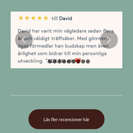
Nästa
1
2
3
4
5
6
7
8
9
10
Läs fler recensioner här