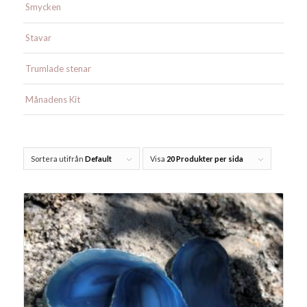
Smycken
Stavar
Trumlade stenar
Månadens Kit
Sortera utifrån
Default
Visa
20 Produkter per sida