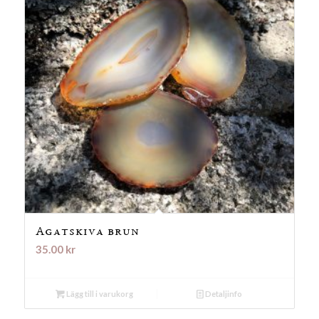
Agatskiva brun
35.00
kr
Lägg till i varukorg
Detaljinfo