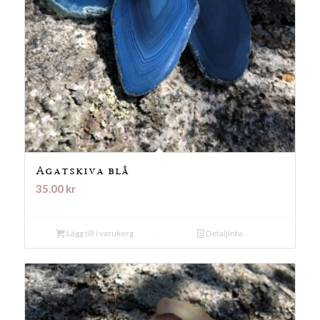
Agatskiva blå
35.00
kr
Lägg till i varukorg
Detaljinfo