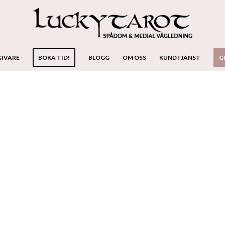
GIVARE
BOKA TID!
BLOGG
OM OSS
KUNDTJÄNST
G