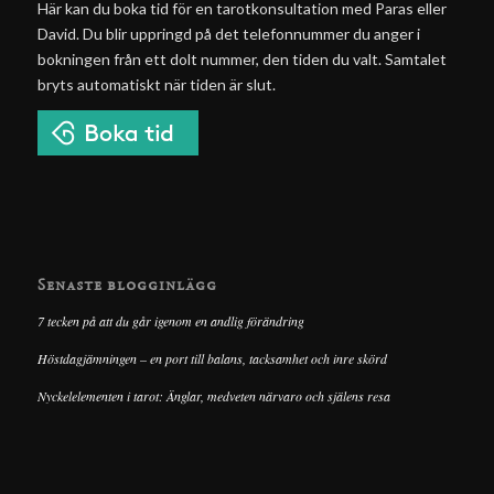
Här kan du boka tid för en tarotkonsultation med Paras eller
David. Du blir uppringd på det telefonnummer du anger i
bokningen från ett dolt nummer, den tiden du valt. Samtalet
bryts automatiskt när tiden är slut.
Senaste blogginlägg
7 tecken på att du går igenom en andlig förändring
Höstdagjämningen – en port till balans, tacksamhet och inre skörd
Nyckelelementen i tarot: Änglar, medveten närvaro och själens resa