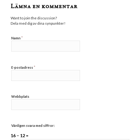
Lämna en kommentar
Want to join the discussion?
Dela med dig av dina synpunkter!
*
Namn
*
E-postadress
Webbplats
Vänligen svara med siffror:
16 − 12 =