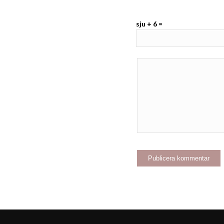
sju + 6 =