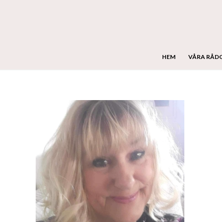
HEM
VÅRA RÅD