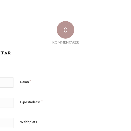
0
KOMMENTARER
ntar
*
Namn
*
E-postadress
Webbplats