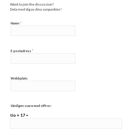
Want to join the discussion?
Dela med dig av dina synpunkter!
*
Namn
*
E-postadress
Webbplats
Vänligen svara med siffror:
tio + 17 =