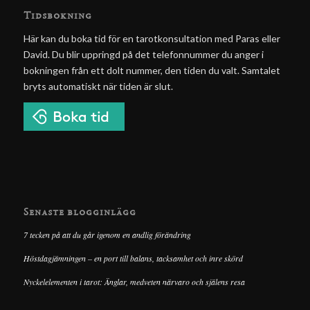
Tidsbokning
Här kan du boka tid för en tarotkonsultation med Paras eller
David. Du blir uppringd på det telefonnummer du anger i
bokningen från ett dolt nummer, den tiden du valt. Samtalet
bryts automatiskt när tiden är slut.
Senaste blogginlägg
7 tecken på att du går igenom en andlig förändring
Höstdagjämningen – en port till balans, tacksamhet och inre skörd
Nyckelelementen i tarot: Änglar, medveten närvaro och själens resa