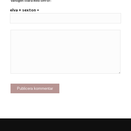
Vänligen svara med siffror:
elva + sexton =