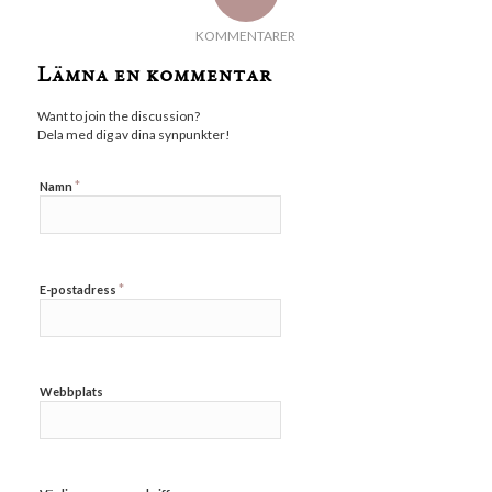
KOMMENTARER
Lämna en kommentar
Want to join the discussion?
Dela med dig av dina synpunkter!
*
Namn
*
E-postadress
Webbplats