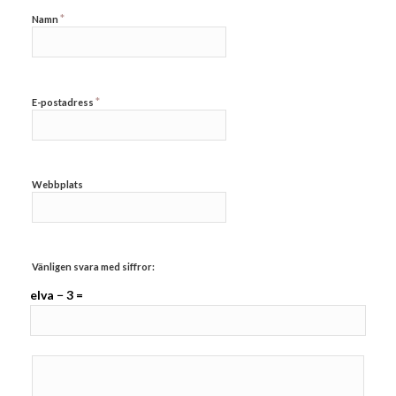
*
Namn
*
E-postadress
Webbplats
Vänligen svara med siffror:
elva − 3 =