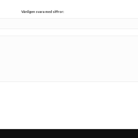
Vänligen svara med siffror: