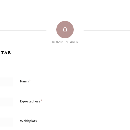
0
KOMMENTARER
ntar
*
Namn
*
E-postadress
Webbplats