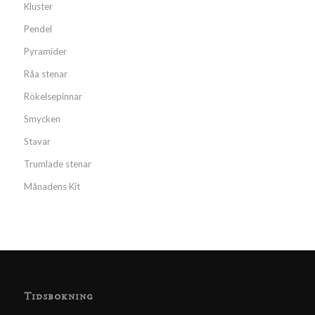
Kluster
Pendel
Pyramider
Råa stenar
Rökelsepinnar
Smycken
Stavar
Trumlade stenar
Månadens Kit
Tidsbokning