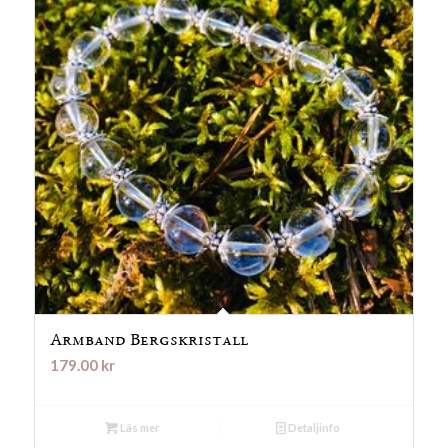
Armband Bergskristall
179.00
kr
Läs mer
Detaljinfo