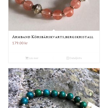
Armband Körsbärskvarts,bergskristall
179.00
kr
Läs mer
Detaljinfo