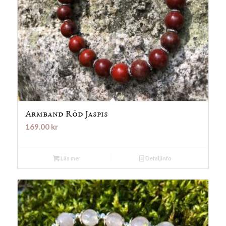
Armband Röd Jaspis
169.00
kr
Läs mer
Detaljinfo