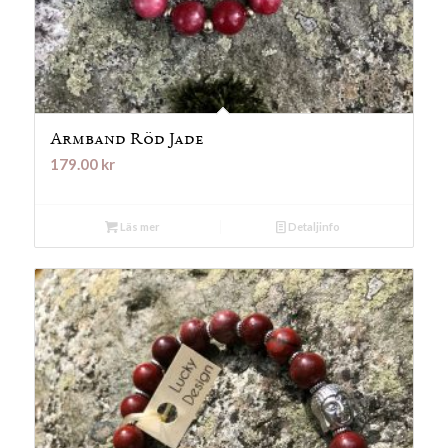
Armband Röd Jade
179.00
kr
Läs mer
Detaljinfo