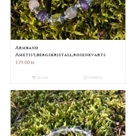
Armband
Ametist,bergskristall,rosenkvarts
179.00
kr
Läs mer
Detaljinfo