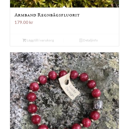
Armband Regnbågsfluorit
179.00
kr
Lägg till i varukorg
Detaljinfo