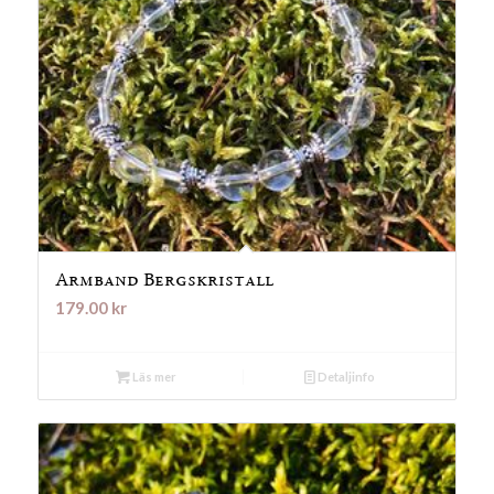
Armband Bergskristall
179.00
kr
Läs mer
Detaljinfo