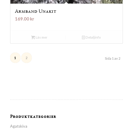
Armband Unakit
169.00
kr
Läs mer
Detaljinfo
1
2
Sida 1 av 2
Produktkategorier
Agatskiva