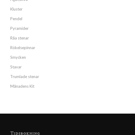
Kluster
Pendel
Pyramider
Råa stenar
Rökelsepinnar
Smycken
Stavar
Trumlade stenar
Månadens Kit
Tidsbokning