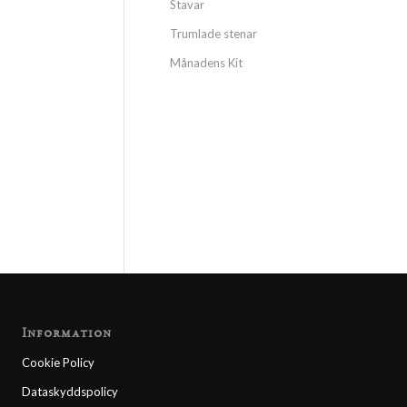
Stavar
Trumlade stenar
Månadens Kit
Information
Cookie Policy
Dataskyddspolicy