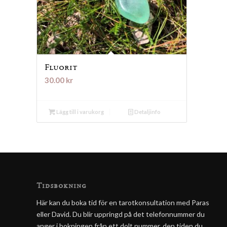
Fluorit
30.00
kr
Lägg till i varukorg
Detaljinfo
Tidsbokning
Här kan du boka tid för en tarotkonsultation med Paras
eller David. Du blir uppringd på det telefonnummer du
anger i bokningen från ett dolt nummer, den tiden du