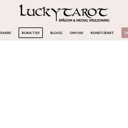
GIVARE
BOKA TID!
BLOGG
OM OSS
KUNDTJÄNST
G