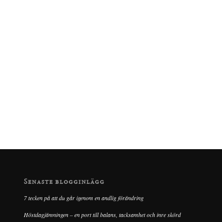
Senaste blogginlägg
7 tecken på att du går igenom en andlig förändring
Höstdagjämningen – en port till balans, tacksamhet och inre skörd