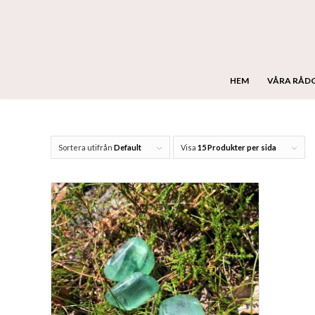
HEM
VÅRA RÅD
Sortera utifrån
Default
Visa
15 Produkter per sida