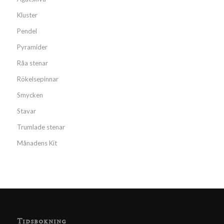
Kluster
Pendel
Pyramider
Råa stenar
Rökelsepinnar
Smycken
Stavar
Trumlade stenar
Månadens Kit
Tidsbokning