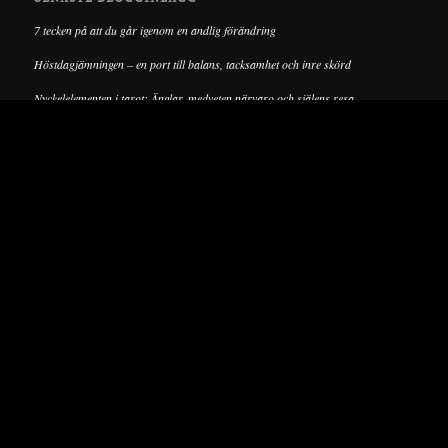
7 tecken på att du går igenom en andlig förändring
Höstdagjämningen – en port till balans, tacksamhet och inre skörd
Nyckelelementen i tarot: Änglar, medveten närvaro och själens resa
Information
Cookie Policy
Dataskyddspolicy
Som Amazon-associate tjänar vi pengar på kvalificerade köp