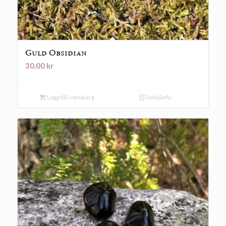
Guld Obsidian
30.00
kr
Lägg till i varukorg
Detaljinfo