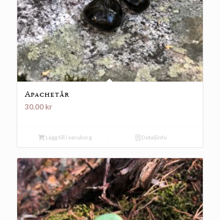
Apachetår
30.00
kr
Lägg till i varukorg
Detaljinfo