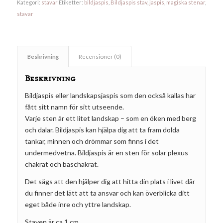
Kategori:
stavar
Etiketter:
bildjaspis
,
Bildjaspis stav
,
jaspis
,
magiska stenar
,
stavar
Beskrivning
Recensioner (0)
Beskrivning
Bildjaspis eller landskapsjaspis som den också kallas har
fått sitt namn för sitt utseende.
Varje sten är ett litet landskap – som en öken med berg
och dalar. Bildjaspis kan hjälpa dig att ta fram dolda
tankar, minnen och drömmar som finns i det
undermedvetna. Bildjaspis är en sten för solar plexus
chakrat och baschakrat.
Det sägs att den hjälper dig att hitta din plats i livet där
du finner det lätt att ta ansvar och kan överblicka ditt
eget både inre och yttre landskap.
Staven är ca 1 cm