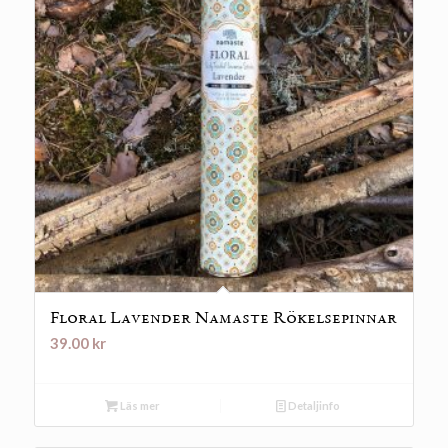
Floral Lavender Namaste Rökelsepinnar
39.00
kr
Läs mer
Detaljinfo