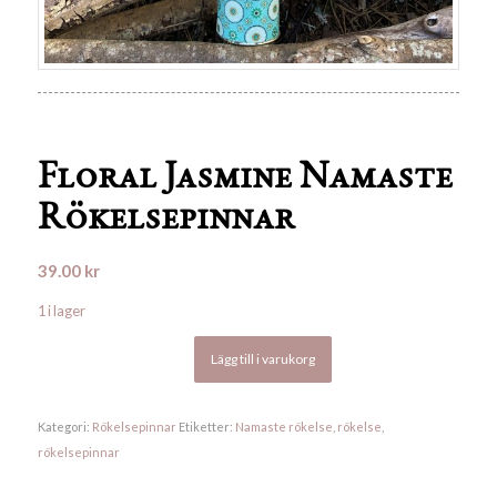
Floral Jasmine Namaste
Rökelsepinnar
39.00
kr
1 i lager
Lägg till i varukorg
Kategori:
Rökelsepinnar
Etiketter:
Namaste rökelse
,
rökelse
,
rökelsepinnar