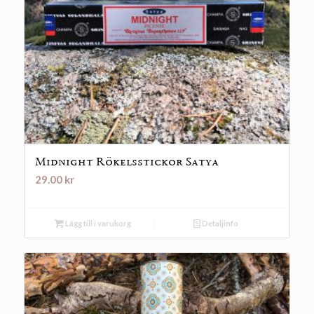
Midnight Rökelsstickor Satya
29.00
kr
Lägg till i varukorg
Detaljinfo