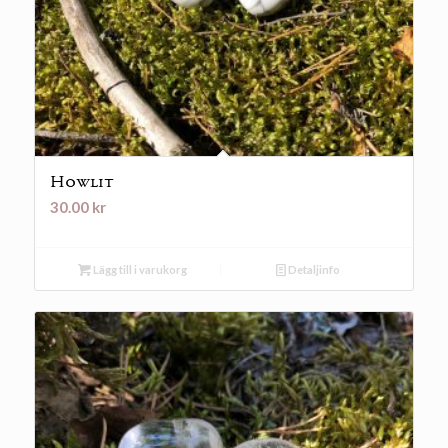
Howlit
30.00
kr
Lägg till i varukorg
Detaljinfo