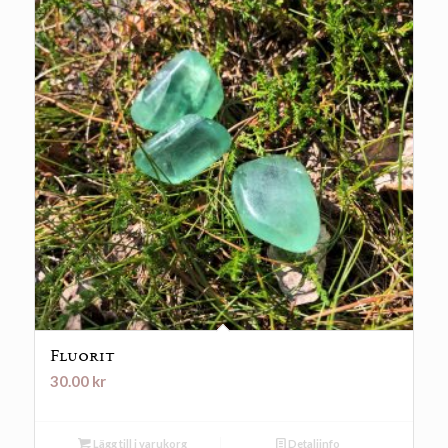
Fluorit
30.00
kr
Lägg till i varukorg
Detaljinfo