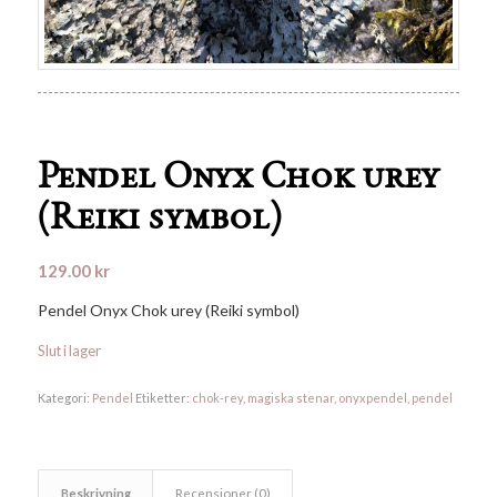
Pendel Onyx Chok urey
(Reiki symbol)
129.00
kr
Pendel Onyx Chok urey (Reiki symbol)
Slut i lager
Kategori:
Pendel
Etiketter:
chok-rey
,
magiska stenar
,
onyxpendel
,
pendel
Beskrivning
Recensioner (0)