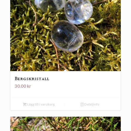
Bergskristall
30.00
kr
Lägg till i varukorg
Detaljinfo