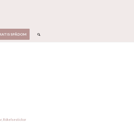
RATIS SPÅDOM
ar
,
Rökelsestickor