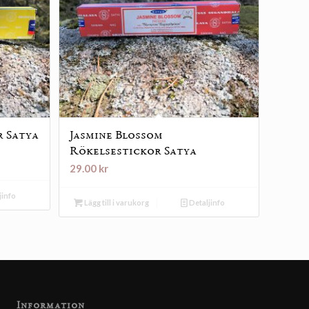
r Satya
Jasmine Blossom
Rökelsestickor Satya
29.00
kr
jinfo
Lägg till i varukorg
Detaljinfo
Information