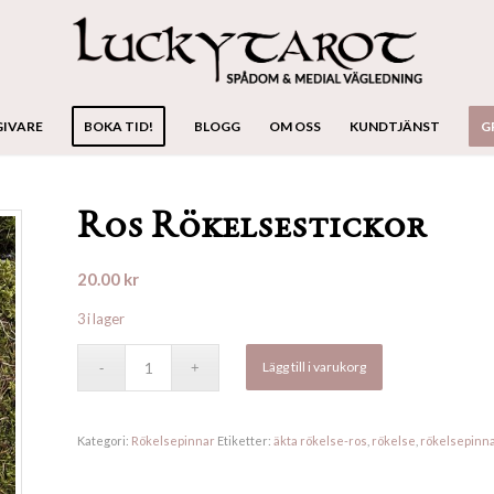
GIVARE
BOKA TID!
BLOGG
OM OSS
KUNDTJÄNST
G
Ros Rökelsestickor
20.00
kr
3 i lager
Lägg till i varukorg
Kategori:
Rökelsepinnar
Etiketter:
äkta rökelse-ros
,
rökelse
,
rökelsepinn