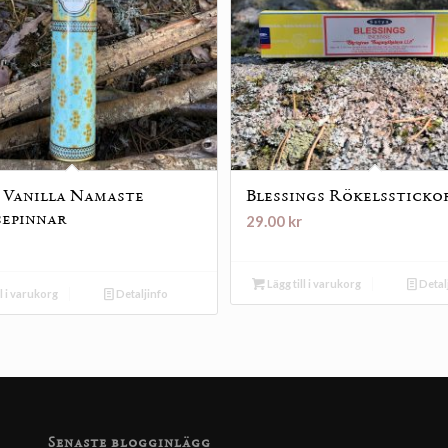
 Vanilla Namaste
Blessings Rökelssticko
sepinnar
29.00
kr
Lägg till i varukorg
Detal
ll i varukorg
Detaljinfo
Senaste blogginlägg