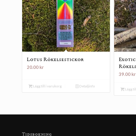
Lotus Rökelsestickor
Exotic
Rökel
20.00
kr
39.00
kr
Lägg till i varukorg
Detaljinfo
Lägg ti
Tidsbokning