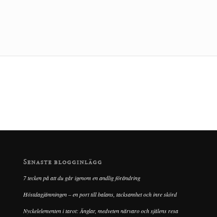
Senaste blogginlägg
7 tecken på att du går igenom en andlig förändring
Höstdagjämningen – en port till balans, tacksamhet och inre skörd
Nyckelelementen i tarot: Änglar, medveten närvaro och själens resa