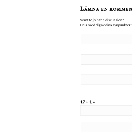
Lämna en komme
Want to join the discussion?
Dela med dig av dina synpunkter!
17 + 1 =