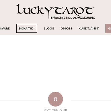
GIVARE
BOKA TID!
BLOGG
OM OSS
KUNDTJÄNST
G
0
KOMMENTARER