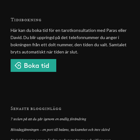
Tidsbokning
Här kan du boka tid för en tarotkonsultation med Paras eller
David. Du blir uppringd på det telefonnummer du anger i
bokningen från ett dolt nummer, den tiden du valt. Samtalet
bryts automatiskt när tiden är slut.
Senaste blogginlägg
7 tecken på att du går igenom en andlig förändring
Höstdagjämningen – en port till balans, tacksamhet och inre skörd
Nyckelelementen i tarot: Änglar, medveten närvaro och själens resa