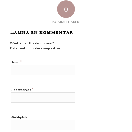
0
KOMMENTARER
Lämna en kommentar
Want to join the discussion?
Dela med dig av dina synpunkter!
*
Namn
*
E-postadress
Webbplats