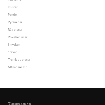
Kluster
Pendel
Pyramider
Råa stenar
Rökelsepinnar
Smycken
Stavar
Trumlade stenar
Månadens Kit
Tidsbokning