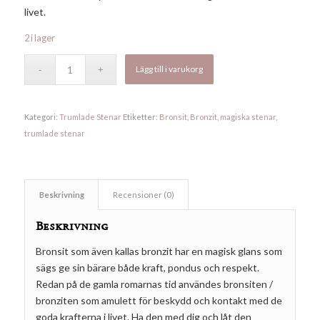
livet.
2 i lager
Lägg till i varukorg
Kategori:
Trumlade Stenar
Etiketter:
Bronsit
,
Bronzit
,
magiska stenar
,
trumlade stenar
Beskrivning
Recensioner (0)
Beskrivning
Bronsit som även kallas bronzit har en magisk glans som
sägs ge sin bärare både kraft, pondus och respekt.
Redan på de gamla romarnas tid användes bronsiten /
bronziten som amulett för beskydd och kontakt med de
goda krafterna i livet. Ha den med dig och låt den