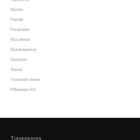
Kluster
Pendel
Pyramider
Råa stenar
Rökelsepinnar
Smycken
Stavar
Trumlade stenar
Månadens Kit
Tidsbokning