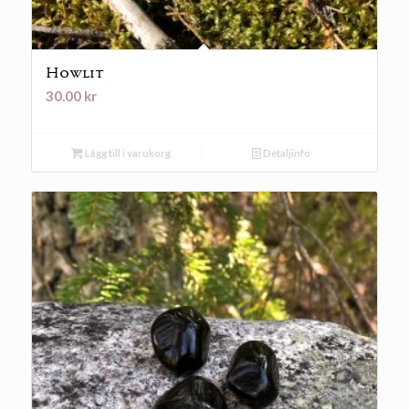
Howlit
30.00
kr
Lägg till i varukorg
Detaljinfo