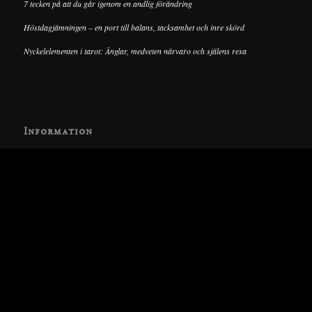
7 tecken på att du går igenom en andlig förändring
Höstdagjämningen – en port till balans, tacksamhet och inre skörd
Nyckelelementen i tarot: Änglar, medveten närvaro och själens resa
Information
Cookie Policy
Dataskyddspolicy
Som Amazon-associate tjänar vi pengar på kvalificerade köp
© Copyright - Lucky-Tarot 2022 | Levererad av
Rawdesigns Webbyrå