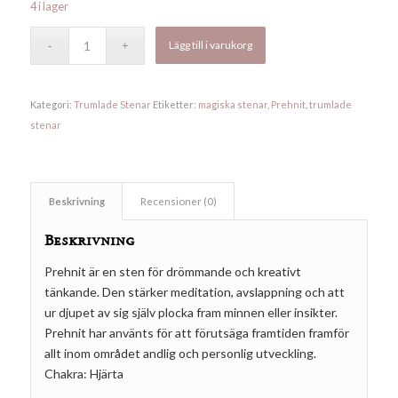
4 i lager
Lägg till i varukorg
Kategori:
Trumlade Stenar
Etiketter:
magiska stenar
,
Prehnit
,
trumlade
stenar
Beskrivning
Recensioner (0)
Beskrivning
Prehnit är en sten för drömmande och kreativt
tänkande. Den stärker meditation, avslappning och att
ur djupet av sig själv plocka fram minnen eller insikter.
Prehnit har använts för att förutsäga framtiden framför
allt inom området andlig och personlig utveckling.
Chakra: Hjärta