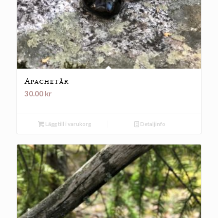
Apachetår
30.00
kr
Lägg till i varukorg
Detaljinfo