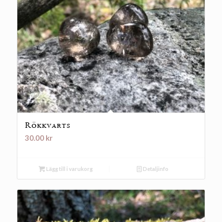
Rökkvarts
30.00
kr
Lägg till i varukorg
Detaljinfo