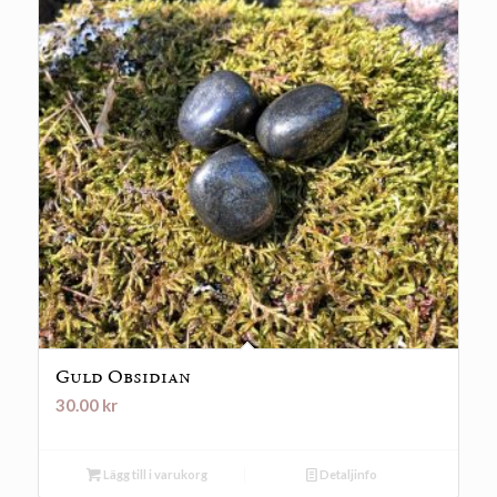
Guld Obsidian
30.00
kr
Lägg till i varukorg
Detaljinfo