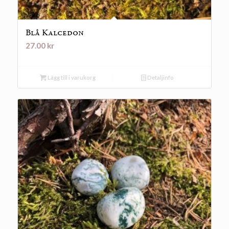
Blå Kalcedon
27.00
kr
Lägg till i varukorg
Detaljinfo