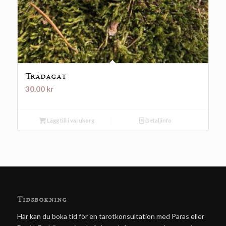
Trädagat
30.00
kr
Lägg till i varukorg
Detaljinfo
Tidsbokning
Här kan du boka tid för en tarotkonsultation med Paras eller