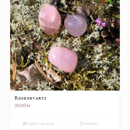
Rosenkvarts
30.00
kr
Lägg till i varukorg
Detaljinfo