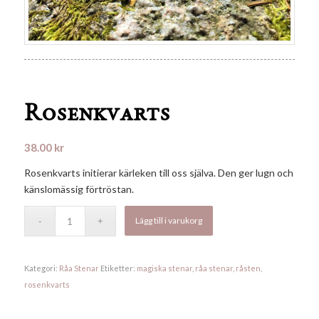
Rosenkvarts
38.00
kr
Rosenkvarts initierar kärleken till oss själva. Den ger lugn och
känslomässig förtröstan.
Lägg till i varukorg
Kategori:
Råa Stenar
Etiketter:
magiska stenar
,
råa stenar
,
råsten
,
rosenkvarts