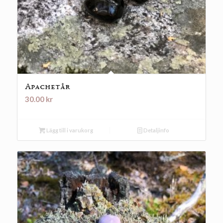
Apachetår
30.00
kr
Lägg till i varukorg
Detaljinfo