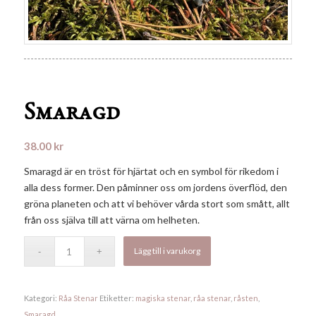
Smaragd
38.00
kr
Smaragd är en tröst för hjärtat och en symbol för rikedom i
alla dess former. Den påminner oss om jordens överflöd, den
gröna planeten och att vi behöver vårda stort som smått, allt
från oss själva till att värna om helheten.
Lägg till i varukorg
Kategori:
Råa Stenar
Etiketter:
magiska stenar
,
råa stenar
,
råsten
,
Smaragd