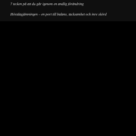
7 tecken på att du går igenom en andlig förändring
Höstdagjämningen – en port till balans, tacksamhet och inre skörd
Nyckelelementen i tarot: Änglar, medveten närvaro och själens resa
Information
Cookie Policy
Dataskyddspolicy
Som Amazon-associate tjänar vi pengar på kvalificerade köp
© Copyright - Lucky-Tarot 2022 | Levererad av
Rawdesigns Webbyrå