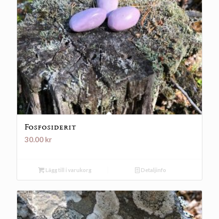
Fosfosiderit
30.00
kr
Lägg till i varukorg
Detaljinfo