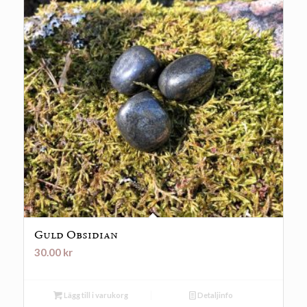
Guld Obsidian
30.00
kr
Lägg till i varukorg
Detaljinfo