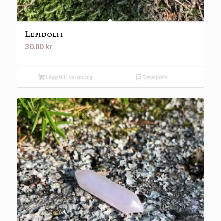
Lepidolit
30.00
kr
Lägg till i varukorg
Detaljinfo