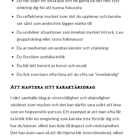
Du har svårt för vissa ljud och vill gärna ha det helt tyst
omkring dig för att kunna fokusera
Du reflekterar mycket över det du upplever och kanske
ser sånt som andra inte lägger märke till
Du undviker situationer som innebär mycket intryck, t.ex.
gruppträning eller stora folkmassor
Du är medveten om andras känslor och stämning
Du försöker undvika kritik
Du blir lätt berörd av konst och musik
Du fick som barn ofta höra att du ofta var ”överkänslig”
Att hantera sitt karaktärsdrag
I vårt samhälle idag är stresstålighet och okänslighet
värderat över mycket och det kan därför vara svårt att leva
som en högsensitiv person. Ett exempel är att man ofta får
ta kritik från en omgivning som kanske inte förstår dig och
hur du känner, vilket kan leda till ångest och nedstämdhet.
Det kan även vara så att din hjärna blir överstimulerad, vilket