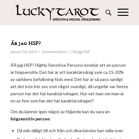
Är jag HSP?
/
/
januari 30, 2019
0 Kommentarer
i
Blogg
,
HSP
ÄR jag HSP? Highly Sensitive Persons innebär att en person
är högsensitiv. Det här är ett karaktärsdrag som ca 15-20%
av världens befolkning föds med. Det här är så pass vanligt
att det inte bör ses som något ovanligt, då ungefär var femte
person har det här karaktärsdraget. Hur vet man om man är
en av fem som har det här karaktärsdraget?
Om du känner igen något av följande kan du vara en
högsensitiv person
:
Då mår dåligt till och från och dina känslor kan välla över