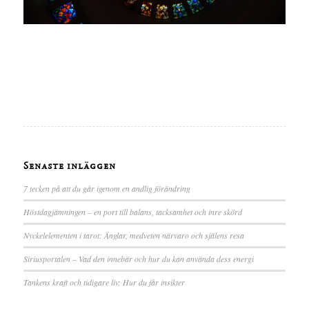
Senaste inläggen
7 tecken på att du går igenom en andlig förändring
Höstdagjämningen – en port till balans, tacksamhet och inre skörd
Nyckelelementen i tarot: Änglar, medveten närvaro och själens resa
Siriusportalen – Vad den innebär och hur du kan använda dess energi
Tankens kraft och tidigare liv: Hur du får insikter