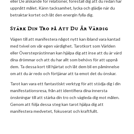
eller De älskande för relationer, föreställ dig att du redan har
uppnått målet. Känn tacksamhet, lycka och glädje när du
betraktar kortet och låt den energin fylla dig.
Stärk Din Tro på Att Du Är Värdig
Vägen till att manifestera något nytt kan ibland vara kantad
med tvivel om vår egen värdighet. Tarotkort som Världen
eller Översteprästinnan kan hjälpa dig att inse att du är värd
dina drömmar och att du har allt som behövs för att uppnå
dem. Ta dessa kort till hjärtat och låt dem bli en påminnelse
om att du är redo och förtjänar att ta emot det du önskar.
Tarot kan vara ett fantastiskt verktyg för att stödja dig i din
manifestationsresa, från att identifiera dina innersta
önskningar till att stärka din tro och vägleda dig mot målen.
Genom att följa dessa steg kan tarot hjälpa dig att
manifestera medvetet, fokuserat och kraftfullt.