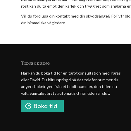
röst kan du ta emot den kärlek och trygghet som änglarna er
Vill du fördjupa din kontakt med din skyddsängel? Följ vår bl
din himmelska vägledare.
Tidsbokning
Här kan du boka tid för en tarotkonsultation med Paras
eller David. Du blir uppringd på det telefonnummer du
anger i bokningen från ett dolt nummer, den tiden du
valt. Samtalet bryts automatiskt när tiden är slut.