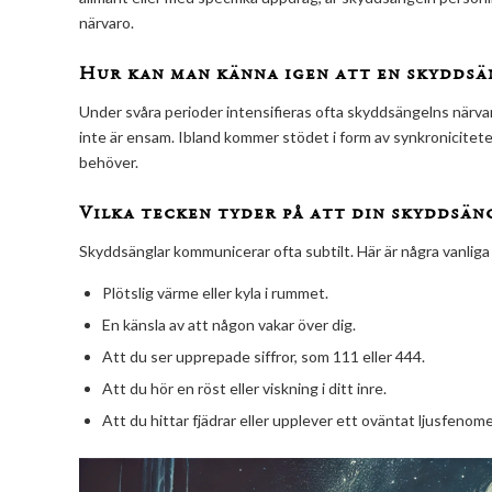
närvaro.
Hur kan man känna igen att en skyddsä
Under svåra perioder intensifieras ofta skyddsängelns närvaro.
inte är ensam. Ibland kommer stödet i form av synkroniciteter
behöver.
Vilka tecken tyder på att din skyddsän
Skyddsänglar kommunicerar ofta subtilt. Här är några vanliga
Plötslig värme eller kyla i rummet.
En känsla av att någon vakar över dig.
Att du ser upprepade siffror, som 111 eller 444.
Att du hör en röst eller viskning i ditt inre.
Att du hittar fjädrar eller upplever ett oväntat ljusfenom