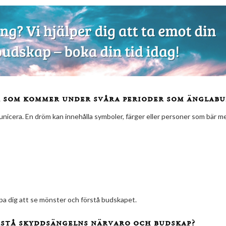
 som kommer under svåra perioder som änglabu
icera. En dröm kan innehålla symboler, färger eller personer som bär m
lpa dig att se mönster och förstå budskapet.
örstå skyddsängelns närvaro och budskap?