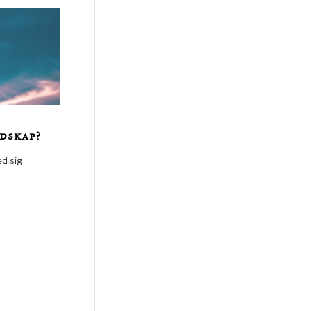
dskap?
ed sig