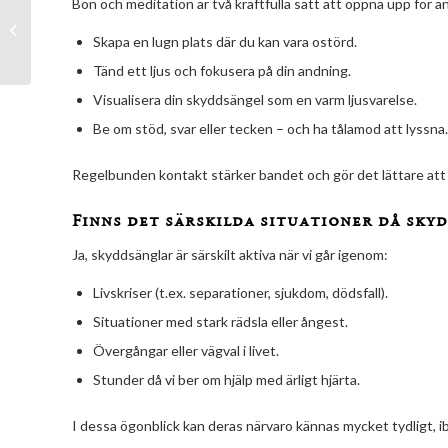
Användning av ljusmagi:
Bön och meditation är två kraftfulla sätt att öppna upp för än
Färgernas betydelse
Skapa en lugn plats där du kan vara ostörd.
och hur du använder
dem
Tänd ett ljus och fokusera på din andning.
Visualisera din skyddsängel som en varm ljusvarelse.
Be om stöd, svar eller tecken – och ha tålamod att lyssna.
Regelbunden kontakt stärker bandet och gör det lättare att
Finns det särskilda situationer då sky
Ja, skyddsänglar är särskilt aktiva när vi går igenom:
Livskriser (t.ex. separationer, sjukdom, dödsfall).
Situationer med stark rädsla eller ångest.
Övergångar eller vägval i livet.
Stunder då vi ber om hjälp med ärligt hjärta.
I dessa ögonblick kan deras närvaro kännas mycket tydligt, ibl