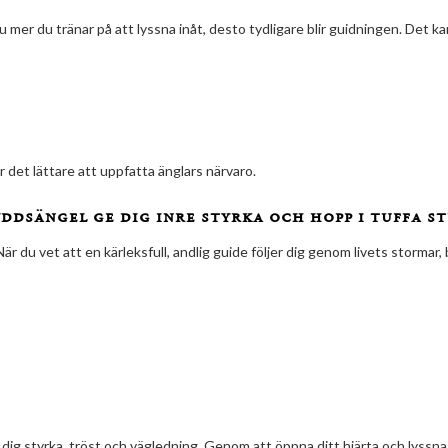
u mer du tränar på att lyssna inåt, desto tydligare blir guidningen. Det k
ör det lättare att uppfatta änglars närvaro.
ddsängel ge dig inre styrka och hopp i tuffa s
 du vet att en kärleksfull, andlig guide följer dig genom livets stormar, b
ig styrka, tröst och vägledning. Genom att öppna ditt hjärta och lyssna ti