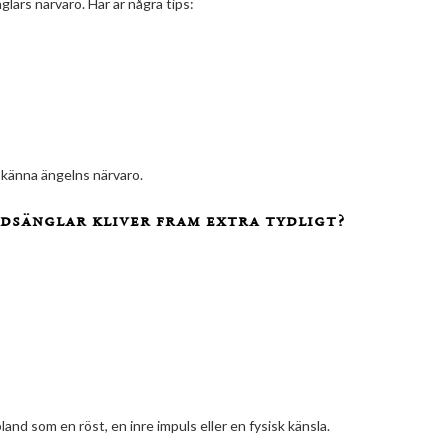
glars närvaro. Här är några tips:
 känna ängelns närvaro.
ddsänglar kliver fram extra tydligt?
and som en röst, en inre impuls eller en fysisk känsla.