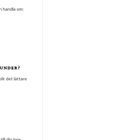
an handla om:
tunder?
lir det lättare
ll din inre