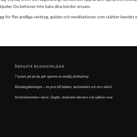
bjuder. Du behöver inte bära dina bördor ensam.
ogg för fler andliga verktyg, guider och meditationer som stärker bandet 
Senaste blogginlägg
7 tecken på att du går igenom en andlig förändring
Höstdagjämningen – en port till balans, tacksamhet och inre skörd
Nyckelelementen i tarot: Änglar, medveten närvaro och själens resa