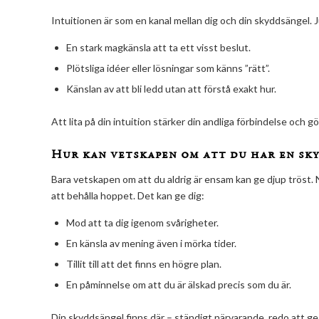
Intuitionen är som en kanal mellan dig och din skyddsängel. J
En stark magkänsla att ta ett visst beslut.
Plötsliga idéer eller lösningar som känns ”rätt”.
Känslan av att bli ledd utan att förstå exakt hur.
Att lita på din intuition stärker din andliga förbindelse och g
Hur kan vetskapen om att du har en sky
Bara vetskapen om att du aldrig är ensam kan ge djup tröst. När
att behålla hoppet. Det kan ge dig:
Mod att ta dig igenom svårigheter.
En känsla av mening även i mörka tider.
Tillit till att det finns en högre plan.
En påminnelse om att du är älskad precis som du är.
Din skyddsängel finns där – ständigt närvarande, redo att ge d