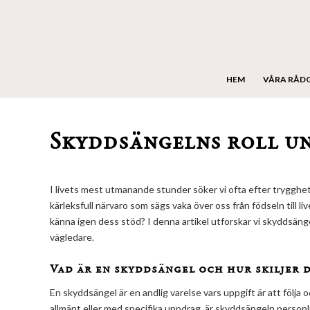
HEM
VÅRA RÅD
Skyddsängelns roll un
I livets mest utmanande stunder söker vi ofta efter trygghet
kärleksfull närvaro som sägs vaka över oss från födseln till l
känna igen dess stöd? I denna artikel utforskar vi skyddsäng
vägledare.
Vad är en skyddsängel och hur skiljer 
En skyddsängel är en andlig varelse vars uppgift är att följa o
allmänt eller med specifika uppdrag, är skyddsängeln personli