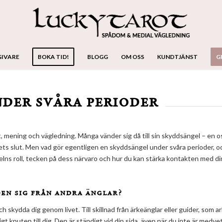
GIVARE
BOKA TID!
BLOGG
OM OSS
KUNDTJÄNST
G
der svåra perioder
, mening och vägledning. Många vänder sig då till sin skyddsängel – en 
ivets slut. Men vad gör egentligen en skyddsängel under svåra perioder, o
elns roll, tecken på dess närvaro och hur du kan stärka kontakten med di
den sig från andra änglar?
ch skydda dig genom livet. Till skillnad från ärkeänglar eller guider, som 
gt knuten till dig. Den är ständigt vid din sida, även när du inte är medv