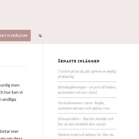
RATIS SPÅDOM
Senaste inläggen
7 tecken på att du går igenom en andlig
förändring
osynlig men
Höstdagjämningen – en port till balans,
ch hur kan vi
tacksamhet och inre skörd
n andliga
Nyckelelementen i tarot: Änglar,
medveten närvaro och själens resa
Siriusportalen – Vad den innebär och
hur du kan använda dess energi
arbetar mer
Tankens kraft och tidigare liv: Hur du
eten om dess