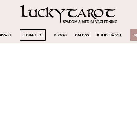
GIVARE
BOKA TID!
BLOGG
OM OSS
KUNDTJÄNST
G