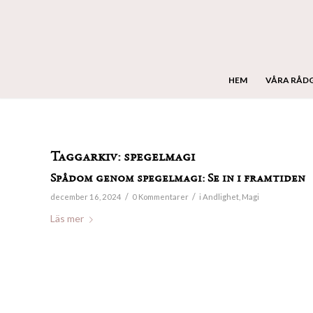
HEM
VÅRA RÅD
Taggarkiv:
spegelmagi
Spådom genom spegelmagi: Se in i framtiden
/
/
december 16, 2024
0 Kommentarer
i
Andlighet
,
Magi
Läs mer