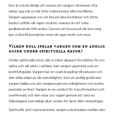
Det är också viktigt att notera att vargen i drömmar ofta
dyker upp när vi står inför svåra beslut eller konflikter.
Vargen uppmanar oss att lita på våra instinkter och fatta
beslut utifrån vår egen visdom, snarare än att söka
godkännande från andra. Genom att lyssna på vår inre varg
kan vi återfå kontakten med vår egen kraft och mod.
Vilken roll spelar vargen som en andlig
guide under spirituella resor?
Under spirituella resor, där vi söker djupare förståelse för oss
själva och vår plats i världen, kan vargen uppträda som en
kraftfull guide. Vargen har en stark koppling till naturen och
den vilda sidan av vår mänsklighet. Som en andlig guide kan
vargen hjälpa oss att navigera genom svårigheter och mörka
perioder av livet. Vargen är en symbol för transformation och
överlevnad, och den visar oss vägen genom att vara en
följeslagare som aldrig viker undan för faror eller utmaningar.
Spirituellt sett representerar vargen också balans mellan den