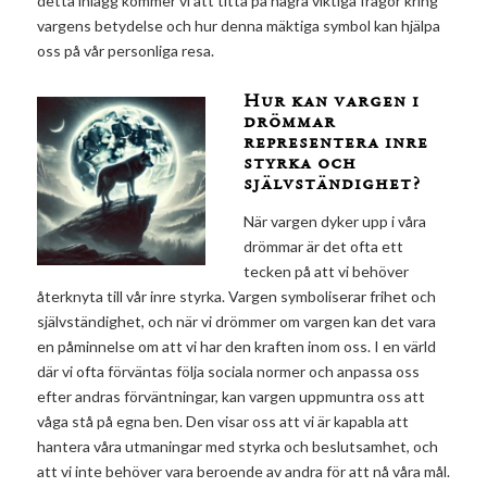
detta inlägg kommer vi att titta på några viktiga frågor kring
vargens betydelse och hur denna mäktiga symbol kan hjälpa
oss på vår personliga resa.
Hur kan vargen i
drömmar
representera inre
styrka och
självständighet?
När vargen dyker upp i våra
drömmar är det ofta ett
tecken på att vi behöver
återknyta till vår inre styrka. Vargen symboliserar frihet och
självständighet, och när vi drömmer om vargen kan det vara
en påminnelse om att vi har den kraften inom oss. I en värld
där vi ofta förväntas följa sociala normer och anpassa oss
efter andras förväntningar, kan vargen uppmuntra oss att
våga stå på egna ben. Den visar oss att vi är kapabla att
hantera våra utmaningar med styrka och beslutsamhet, och
att vi inte behöver vara beroende av andra för att nå våra mål.