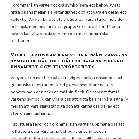
I drömmar kan vargen också symbolisera ett behov av att
hitta balans mellan självständighet och att vara en del av ett
kollektiv. Vargen lär oss att vi både kan vara starka individer
och lojala medlemmar av en grupp. Genom att förstå denna
balans kan vi utveckla sundare och mer harmoniska
relationer.
Vilka lärdomar kan vi dra från vargens
symbolik när det gäller balans mellan
ensamhet och tillhörighet?
Vargen är en mästare på att navigera mellan ensamhet och
gemenskap. Den är en skicklig ensamvandrare när det
behövs, men den trivs också i sin flock. Genom att förstå
vargens symbolik kan vi lära oss att hitta balans i våra egna liv
mellan att vara självständiga och att känna oss del av ett
större sammanhang.
I spirituella resor och drömmar kan vargen uppmana oss att
reflektera över våra egna behov av ensamhet och
tillhörighet. Kanske behöver vi dra oss tillbaka och tillbringa