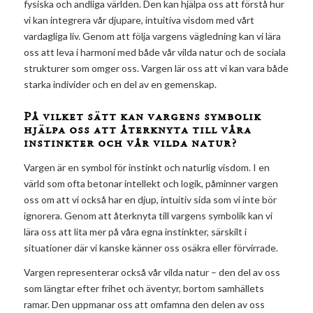
fysiska och andliga världen. Den kan hjälpa oss att förstå hur
vi kan integrera vår djupare, intuitiva visdom med vårt
vardagliga liv. Genom att följa vargens vägledning kan vi lära
oss att leva i harmoni med både vår vilda natur och de sociala
strukturer som omger oss. Vargen lär oss att vi kan vara både
starka individer och en del av en gemenskap.
På vilket sätt kan vargens symbolik
hjälpa oss att återknyta till våra
instinkter och vår vilda natur?
Vargen är en symbol för instinkt och naturlig visdom. I en
värld som ofta betonar intellekt och logik, påminner vargen
oss om att vi också har en djup, intuitiv sida som vi inte bör
ignorera. Genom att återknyta till vargens symbolik kan vi
lära oss att lita mer på våra egna instinkter, särskilt i
situationer där vi kanske känner oss osäkra eller förvirrade.
Vargen representerar också vår vilda natur – den del av oss
som längtar efter frihet och äventyr, bortom samhällets
ramar. Den uppmanar oss att omfamna den delen av oss