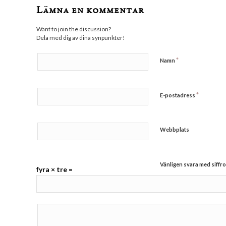
Lämna en kommentar
Want to join the discussion?
Dela med dig av dina synpunkter!
*
Namn
*
E-postadress
Webbplats
Vänligen svara med siffro
fyra × tre =