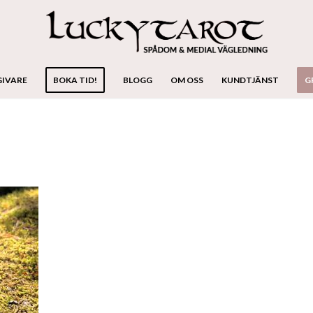
GIVARE
BOKA TID!
BLOGG
OM OSS
KUNDTJÄNST
G