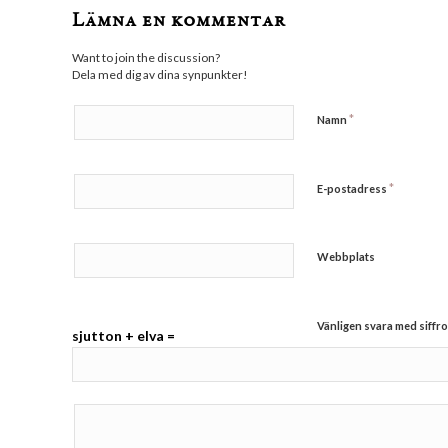
Lämna en kommentar
Want to join the discussion?
Dela med dig av dina synpunkter!
*
Namn
*
E-postadress
Webbplats
Vänligen svara med siffro
sjutton + elva =