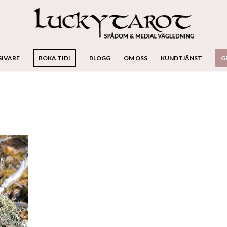
GIVARE
BOKA TID!
BLOGG
OM OSS
KUNDTJÄNST
G