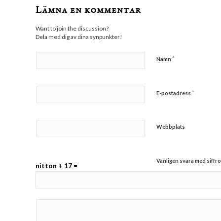
Lämna en kommentar
Want to join the discussion?
Dela med dig av dina synpunkter!
*
Namn
*
E-postadress
Webbplats
Vänligen svara med siffro
nitton + 17 =