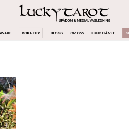
GIVARE
BOKA TID!
BLOGG
OM OSS
KUNDTJÄNST
G