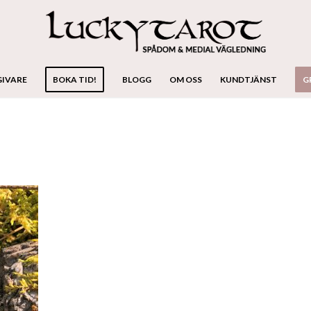
GIVARE
BOKA TID!
BLOGG
OM OSS
KUNDTJÄNST
G