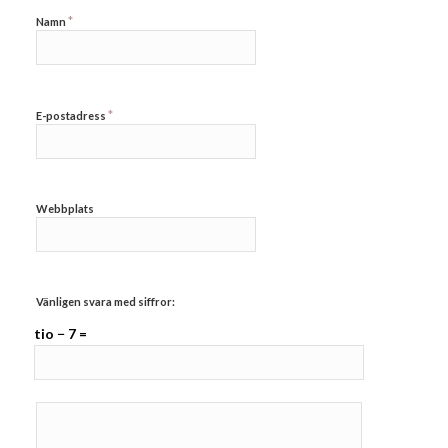
*
Namn
*
E-postadress
Webbplats
Vänligen svara med siffror:
tio − 7 =