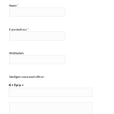
*
Namn
*
E-postadress
Webbplats
Vänligen svara med siffror:
4 × fyra =