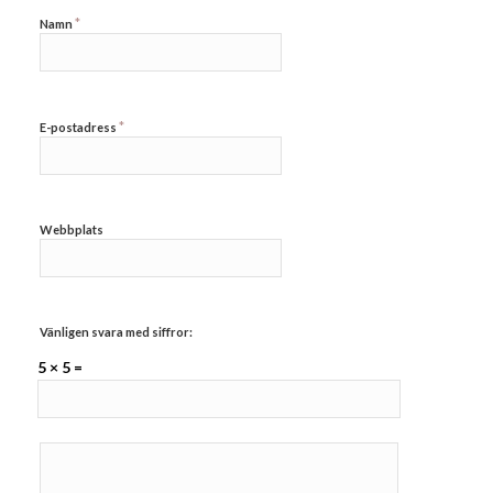
*
Namn
*
E-postadress
Webbplats
Vänligen svara med siffror:
5 × 5 =