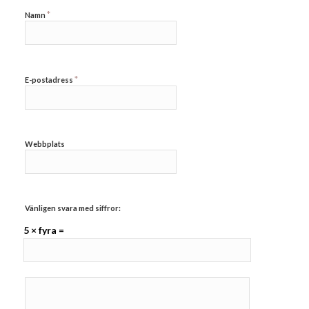
*
Namn
*
E-postadress
Webbplats
Vänligen svara med siffror:
5 × fyra =