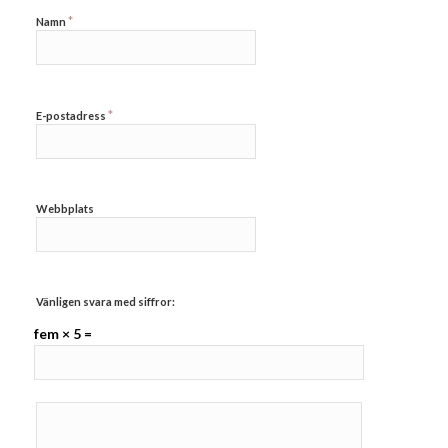
*
Namn
*
E-postadress
Webbplats
Vänligen svara med siffror:
fem × 5 =